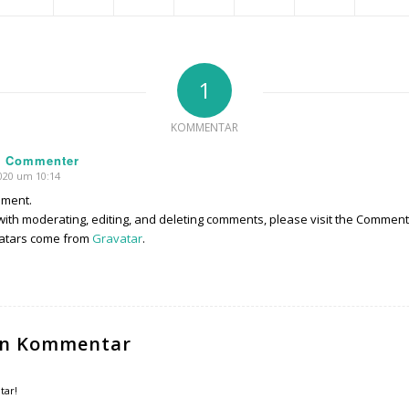
1
KOMMENTAR
s Commenter
020 um 10:14
omment.
 with moderating, editing, and deleting comments, please visit the Commen
atars come from
Gravatar
.
nen Kommentar
tar!