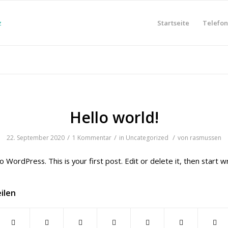
Startseite
Telefo
Hello world!
/
/
/
22. September 2020
1 Kommentar
in
Uncategorized
von
rasmussen
WordPress. This is your first post. Edit or delete it, then start wr
eilen