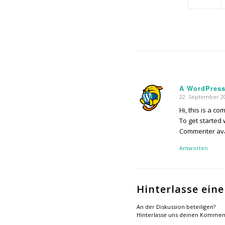
A WordPres
22. September 2
sagte:
Hi, this is a c
To get started
Commenter av
Antworten
Hinterlasse ei
An der Diskussion beteiligen?
Hinterlasse uns deinen Kommen